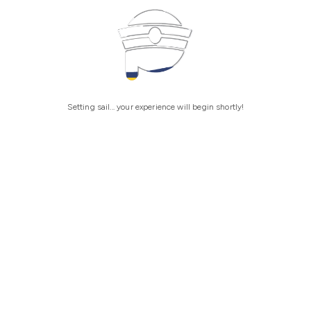
Setting sail... your experience will begin shortly!
ntang Kami
Platform
Temukan Kami
ita
Pelaut
rat & Ketentuan
Profesional
ijakan Privasi
Perusahaan
Q
Pusat Pelatihan